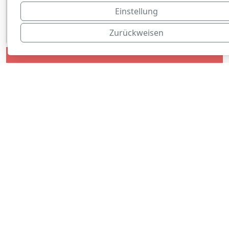
Einstellung
Zurückweisen
Nachbar René
Burgers
Weihnachtsessen
bei Telebasel
→Hier gehts zur Sendung (Beitrag ab
5:12')